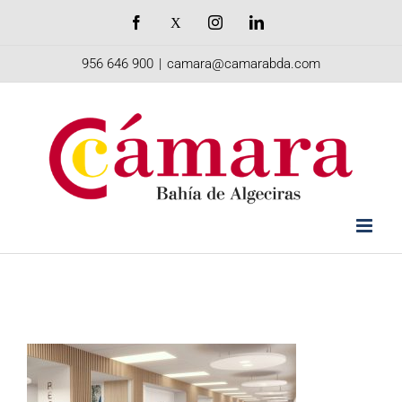
Saltar
Facebook
X
Instagram
LinkedIn
al
956 646 900
|
camara@camarabda.com
contenido