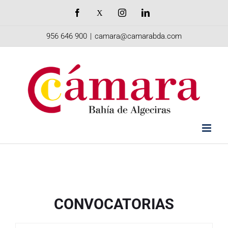
Saltar
Facebook
X
Instagram
LinkedIn
al
956 646 900
|
camara@camarabda.com
contenido
CONVOCATORIAS