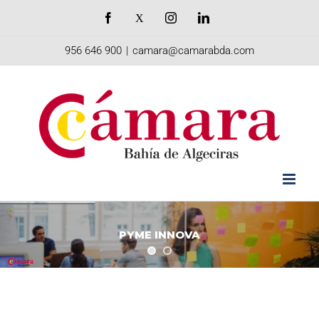
Saltar
Facebook
X
Instagram
LinkedIn
al
956 646 900
|
camara@camarabda.com
contenido
PYME
INNOVA