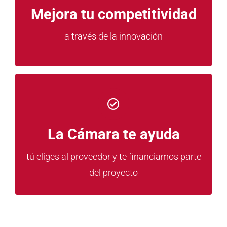
Innova desde el 2024
Mejora tu competitividad
a través de la innovación
Hasta un 85% con un máximo de 7.000
La Cámara te ayuda
euros de inversión
tú eliges al proveedor y te financiamos parte
del proyecto