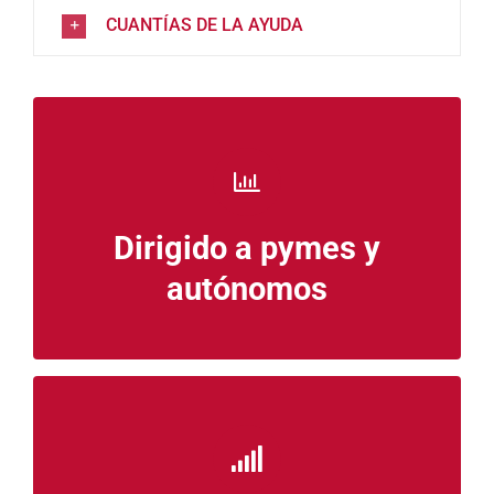
CUANTÍAS DE LA AYUDA
Dados de alta Censo IAE antes del 1/1/2024
de manera continuada
Dirigido a pymes y
Con facturación >100.000€ en 2025
autónomos
Si no has participado en Fase II de Pyme