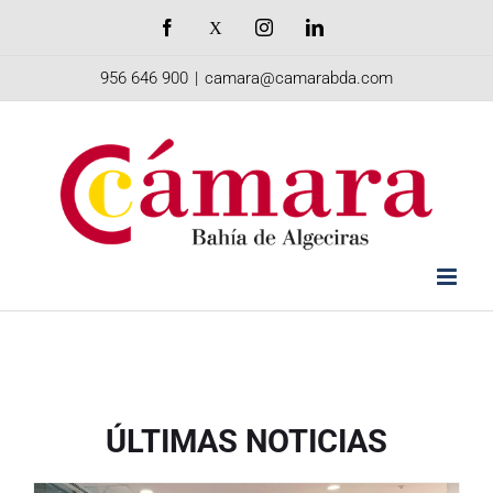
Saltar
Facebook
X
Instagram
LinkedIn
al
956 646 900
|
camara@camarabda.com
contenido
ÚLTIMAS NOTICIAS