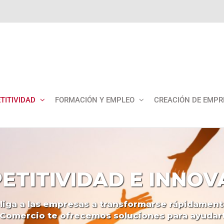
TITIVIDAD
FORMACIÓN Y EMPLEO
CREACIÓN DE EMPR
ETITIVIDAD
E
INNOV
liga
a
las
empresas
a
transformarse
rápidament
Comercio
te
ofrecemos
soluciones
para
ayudar