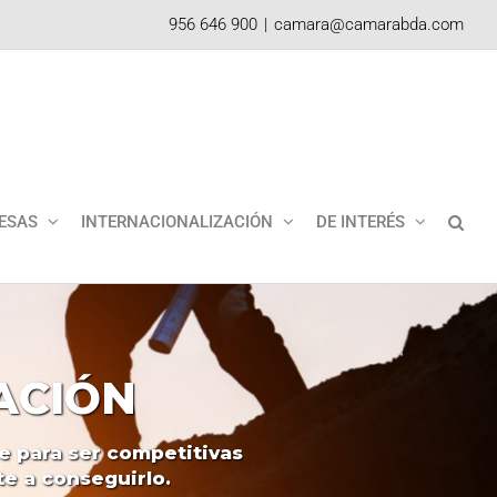
956 646 900
|
camara@camarabda.com
ESAS
INTERNACIONALIZACIÓN
DE INTERÉS
ACIÓN
e
para
ser
competitivas
te
a
conseguirlo.