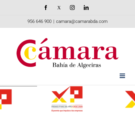
Saltar
Facebook
X
Instagram
LinkedIn
al
956 646 900
|
camara@camarabda.com
contenido