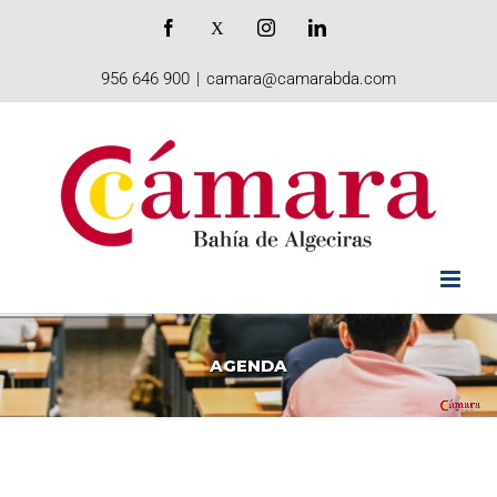
Saltar
Facebook
X
Instagram
LinkedIn
al
956 646 900
|
camara@camarabda.com
contenido
AGENDA