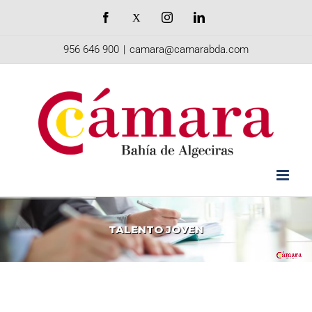
Saltar
Facebook
X
Instagram
LinkedIn
al
956 646 900
|
camara@camarabda.com
contenido
TALENTO
JOVEN