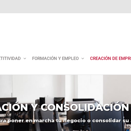
TITIVIDAD
FORMACIÓN Y EMPLEO
CREACIÓN DE EMPR
ACIÓN
Y
CONSOLIDACIÓN
ra
poner
en
marcha
tu
negocio
o
consolidar
su