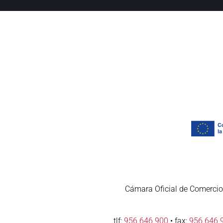
Cámara Oficial de Comercio,
tlf:
956 646 900
• fax:
956 646 