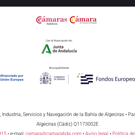
 Industria, Servicios y Navegación de la Bahía de Algeciras • Pa
Algeciras (Cádiz) Q1173002E
915
• e-mail:
camara@camarabda.com
•
Aviso legal
•
Política d