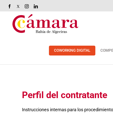
Saltar
Facebook
X
Instagram
LinkedIn
al
contenido
COWORKING DIGITAL
COMPE
Perfil del contratante
Instrucciones internas para los procedimient