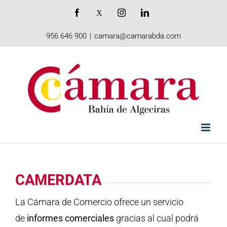
Saltar
Facebook
X
Instagram
LinkedIn
al
956 646 900
|
camara@camarabda.com
contenido
CAMERDATA
La Cámara de Comercio ofrece un servicio
de
informes comerciales
gracias al cual podrá