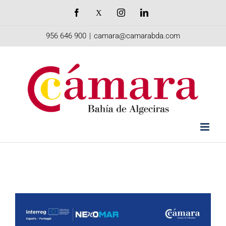
Saltar
Facebook
X
Instagram
LinkedIn
al
956 646 900
|
camara@camarabda.com
contenido