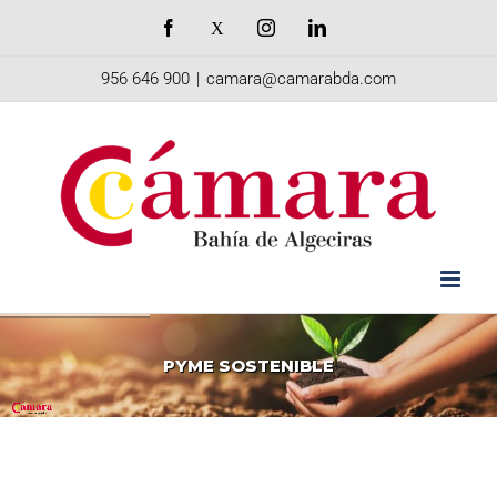
Saltar
Facebook
X
Instagram
LinkedIn
al
956 646 900
|
camara@camarabda.com
contenido
PYME
SOSTENIBLE