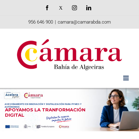
Saltar
Facebook
X
Instagram
LinkedIn
al
956 646 900
|
camara@camarabda.com
contenido
ASESORAMIENTO EN INNOVACIÓN Y DIGITALIZACIÓN PARA PYMES Y
AUTÓNOMOS
APOYAMOS LA TRANFORMACIÓN
DIGITAL