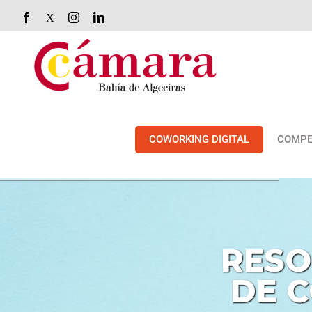
Saltar
Facebook
X
Instagram
LinkedIn
al
contenido
COWORKING DIGITAL
COMPE
RESO
DE
C