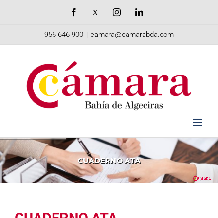
Saltar
Facebook
X
Instagram
LinkedIn
al
956 646 900
|
camara@camarabda.com
contenido
CUADERNO
ATA