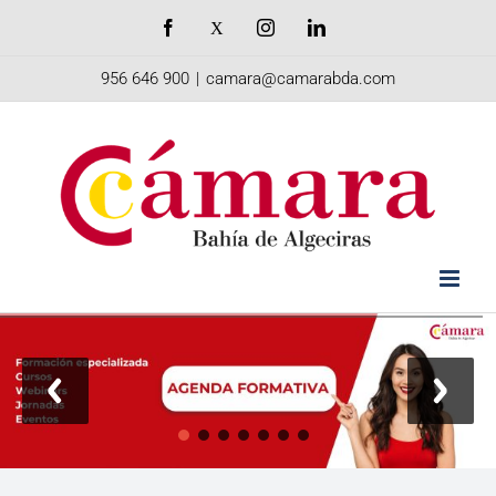
Saltar
Facebook
X
Instagram
LinkedIn
al
956 646 900
|
camara@camarabda.com
contenido