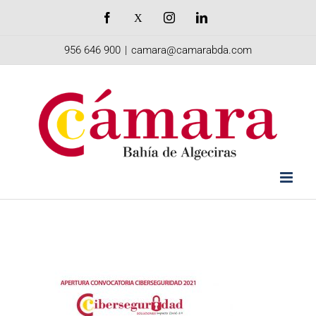
Saltar
Facebook
X
Instagram
LinkedIn
al
956 646 900
|
camara@camarabda.com
contenido