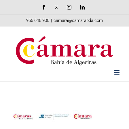
Saltar
Facebook
X
Instagram
LinkedIn
al
956 646 900
|
camara@camarabda.com
contenido