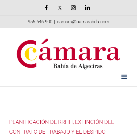
Saltar
Facebook
X
Instagram
LinkedIn
al
956 646 900
|
camara@camarabda.com
contenido
PLANIFICACIÓN DE RRHH, EXTINCIÓN DEL
CONTRATO DE TRABAJO Y EL DESPIDO