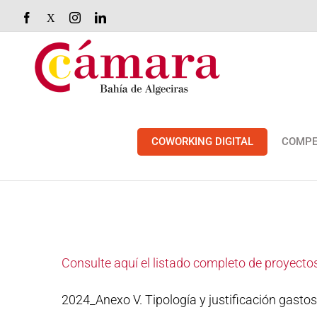
Saltar
Facebook
X
Instagram
LinkedIn
al
contenido
COWORKING DIGITAL
COMPE
Consulte aquí el listado completo de proyect
2024_Anexo V. Tipología y justificación gastos