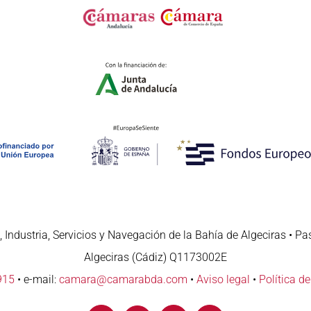
 Industria, Servicios y Navegación de la Bahía de Algeciras • Pa
Algeciras (Cádiz) Q1173002E
915
• e-mail:
camara@camarabda.com
•
Aviso legal
•
Política d