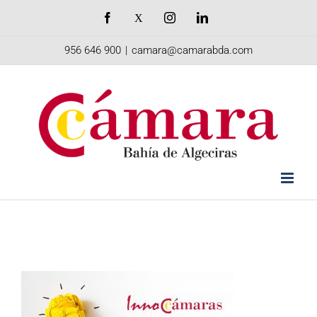
Saltar
Facebook
X
Instagram
LinkedIn
al
956 646 900
|
camara@camarabda.com
contenido