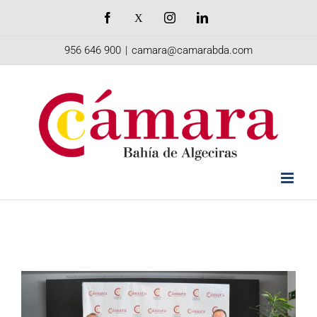
Saltar
Facebook
X
Instagram
LinkedIn
al
956 646 900
|
camara@camarabda.com
contenido