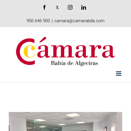
Saltar
Facebook
X
Instagram
LinkedIn
al
956 646 900
|
camara@camarabda.com
contenido