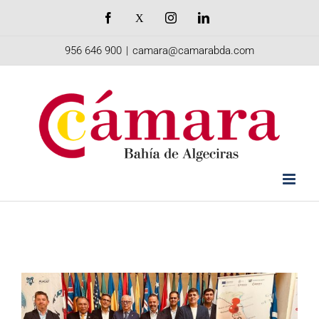
Saltar
Facebook
X
Instagram
LinkedIn
al
956 646 900
|
camara@camarabda.com
contenido