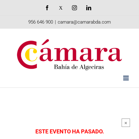
Saltar
Facebook
X
Instagram
LinkedIn
al
956 646 900
|
camara@camarabda.com
contenido
×
ESTE EVENTO HA PASADO.