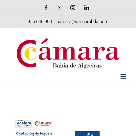
Saltar
Facebook
X
Instagram
LinkedIn
al
956 646 900
|
camara@camarabda.com
contenido