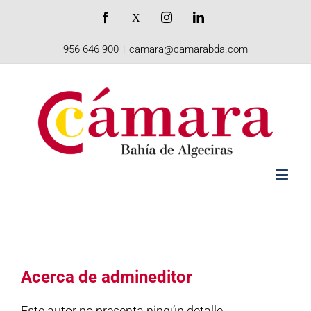
Saltar
Facebook
X
Instagram
LinkedIn
al
956 646 900
|
camara@camarabda.com
contenido
Acerca de
admineditor
Este autor no presenta ningún detalle.