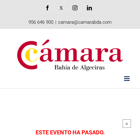
Saltar
Facebook
X
Instagram
LinkedIn
al
956 646 900
|
camara@camarabda.com
contenido
×
ESTE EVENTO HA PASADO.