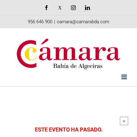
Saltar
Facebook
X
Instagram
LinkedIn
al
956 646 900
|
camara@camarabda.com
contenido
×
ESTE EVENTO HA PASADO.