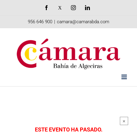
Saltar
Facebook
X
Instagram
LinkedIn
al
956 646 900
|
camara@camarabda.com
contenido
×
ESTE EVENTO HA PASADO.