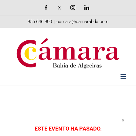
Saltar
Facebook
X
Instagram
LinkedIn
al
956 646 900
|
camara@camarabda.com
contenido
×
ESTE EVENTO HA PASADO.