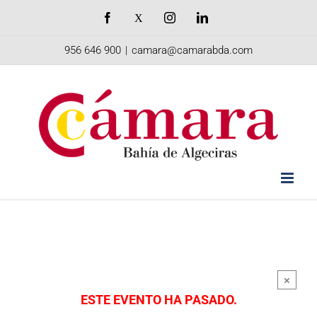
Saltar
Facebook
X
Instagram
LinkedIn
al
956 646 900
|
camara@camarabda.com
contenido
×
ESTE EVENTO HA PASADO.