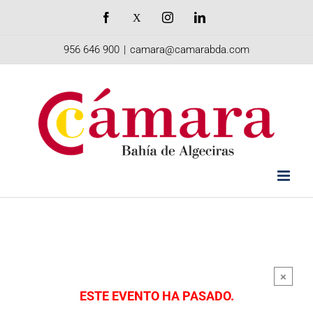
Saltar
Facebook
X
Instagram
LinkedIn
al
956 646 900
|
camara@camarabda.com
contenido
×
ESTE EVENTO HA PASADO.