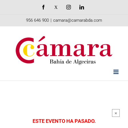
Saltar
Facebook
X
Instagram
LinkedIn
al
956 646 900
|
camara@camarabda.com
contenido
×
ESTE EVENTO HA PASADO.