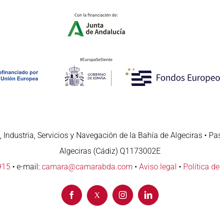
 Industria, Servicios y Navegación de la Bahía de Algeciras • Pa
Algeciras (Cádiz) Q1173002E
915
• e-mail:
camara@camarabda.com
•
Aviso legal
•
Política d
Facebook
Instagram
LinkedIn
X