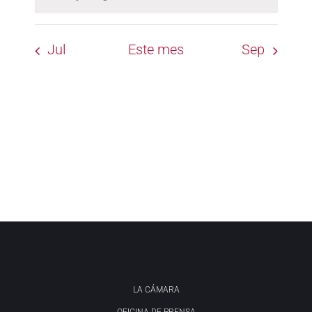
Aviso
Jul
Este mes
Sep
LA CÁMARA