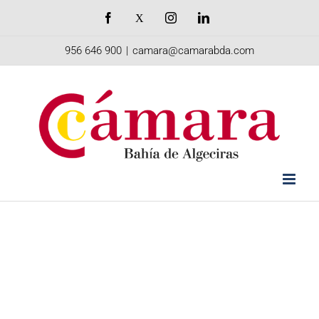
Saltar
Facebook
X
Instagram
LinkedIn
al
956 646 900
|
camara@camarabda.com
contenido