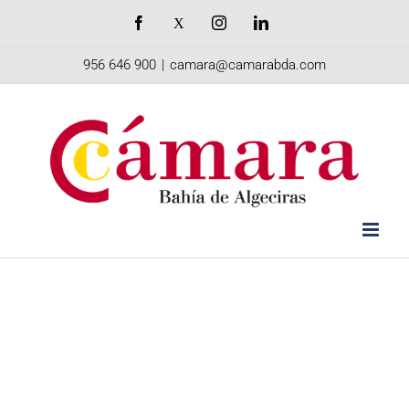
Saltar
Facebook
X
Instagram
LinkedIn
al
956 646 900
|
camara@camarabda.com
contenido