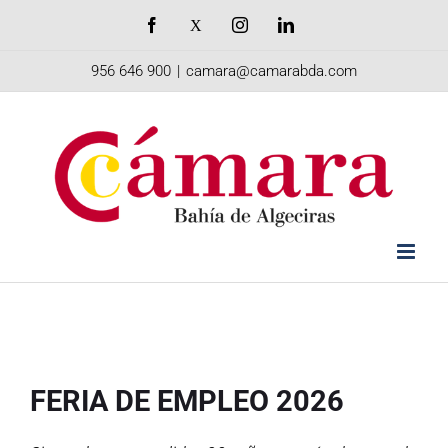
Saltar
Facebook
X
Instagram
LinkedIn
al
956 646 900
|
camara@camarabda.com
contenido
FERIA DE EMPLEO 2026