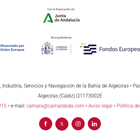
 Industria, Servicios y Navegación de la Bahía de Algeciras • Pa
Algeciras (Cádiz) Q1173002E
915
• e-mail:
camara@camarabda.com
•
Aviso legal
•
Política d
Facebook
Instagram
LinkedIn
X