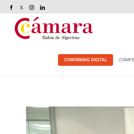
Saltar
Facebook
X
Instagram
LinkedIn
al
contenido
COWORKING DIGITAL
COMPE