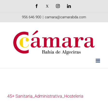
Saltar
Facebook
X
Instagram
LinkedIn
al
956 646 900
|
camara@camarabda.com
contenido
45+ Sanitaria_Administrativa_Hosteleria