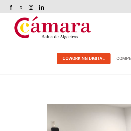
Saltar
Facebook
X
Instagram
LinkedIn
al
contenido
COWORKING DIGITAL
COMPE