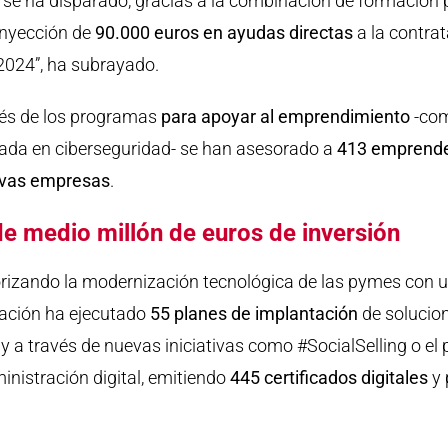
n se ha disparado, gracias a la combinación de formación 
 inyección de
90.000 euros en ayudas directas
a la contra
2024”, ha subrayado.
avés de los programas
para apoyar al emprendimiento
-com
ada en ciberseguridad- se han asesorado a
413 emprend
vas empresas
.
de medio millón de euros de inversión
orizando la modernización tecnológica de las pymes con 
vación ha ejecutado
55 planes de implantación
de solucio
y a través de nuevas iniciativas como #SocialSelling o el 
inistración digital, emitiendo
445 certificados digitales
y 