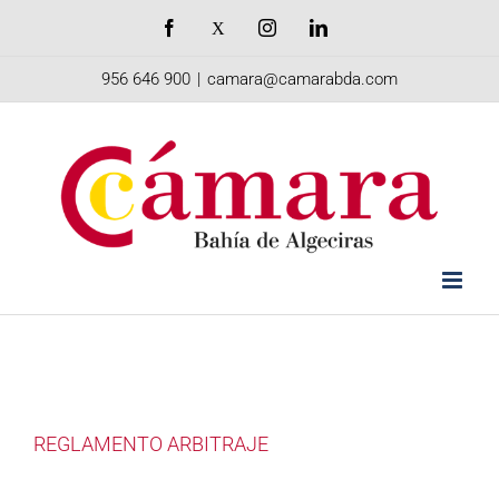
Saltar
Facebook
X
Instagram
LinkedIn
al
956 646 900
|
camara@camarabda.com
contenido
REGLAMENTO ARBITRAJE