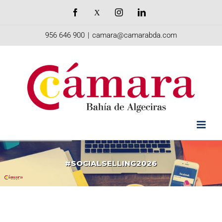
Saltar
Facebook
X
Instagram
LinkedIn
al
956 646 900
|
camara@camarabda.com
contenido
#SOCIALSELLING2026