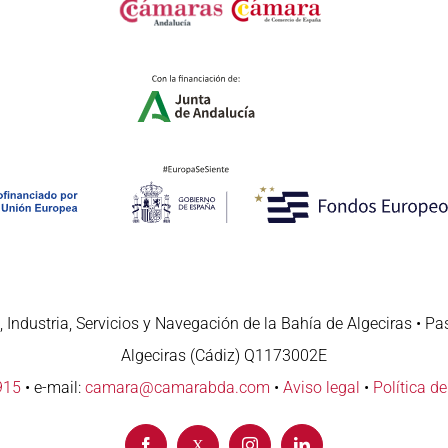
 Industria, Servicios y Navegación de la Bahía de Algeciras • Pa
Algeciras (Cádiz) Q1173002E
915
• e-mail:
camara@camarabda.com
•
Aviso legal
•
Política d