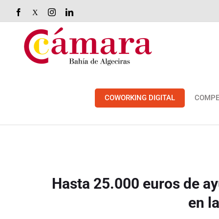
Saltar
Facebook
X
Instagram
LinkedIn
al
contenido
COWORKING DIGITAL
COMPE
Hasta 25.000 euros de ay
en l