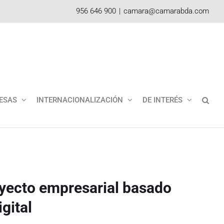
956 646 900
|
camara@camarabda.com
ESAS
INTERNACIONALIZACIÓN
DE INTERÉS
oyecto empresarial basado
gital