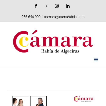
Saltar
Facebook
X
Instagram
LinkedIn
al
956 646 900
|
camara@camarabda.com
contenido