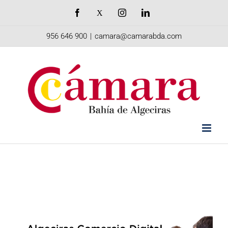
Saltar
Facebook
X
Instagram
LinkedIn
al
956 646 900
|
camara@camarabda.com
contenido