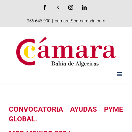
Saltar
Facebook
X
Instagram
LinkedIn
al
956 646 900
|
camara@camarabda.com
contenido
CONVOCATORIA AYUDAS PYME
GLOBAL.