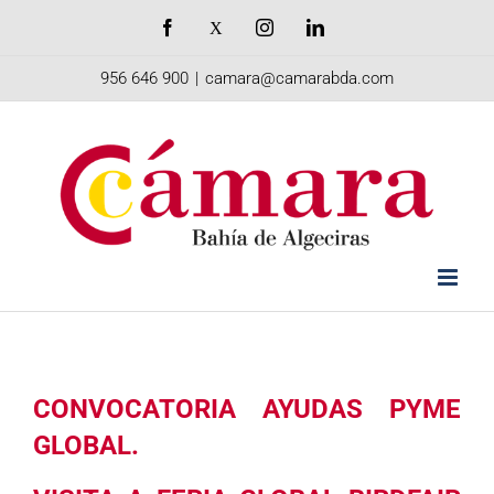
Saltar
Facebook
X
Instagram
LinkedIn
al
956 646 900
|
camara@camarabda.com
contenido
CONVOCATORIA AYUDAS PYME
GLOBAL.