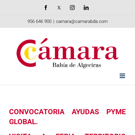
Saltar
Facebook
X
Instagram
LinkedIn
al
956 646 900
|
camara@camarabda.com
contenido
CONVOCATORIA AYUDAS PYME
GLOBAL.